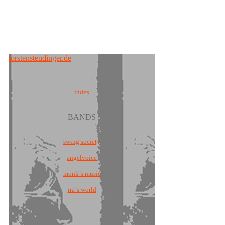
torstensteudinger.de
index
BANDS
s
wing society
angelvoice
monk´s music
ira´s world