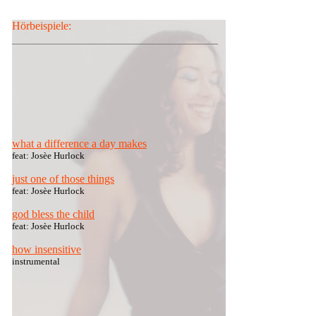
Hörbeispiele:
what a difference a day makes
feat: Josèe Hurlock
just one of those things
feat: Josèe Hurlock
god bless the child
feat: Josèe Hurlock
how insensitive
instrumental