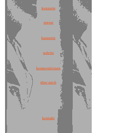
konzerte
presse
bassseite
galerie
kompositionen
über mich
kontakt